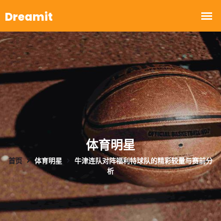
体育明星
首页
体育明星
牛津连队对阵福利特球队的精彩较量与赛前分
析