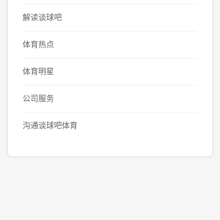
解读谈球吧
体育热点
体育明星
公司服务
沟通谈球吧体育