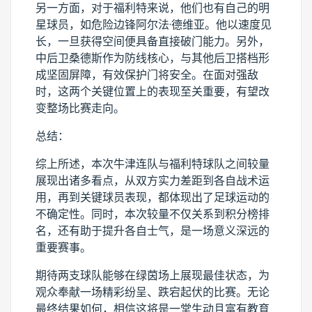
另一方面，对于福利特来说，他们也有自己的明
星球员，如危险边锋阿尔法·德维亚。他以速度见
长，一旦获得空间便具备直接破门能力。另外，
中后卫桑德斯作为防线核心，与其他后卫搭档形
成坚固屏障，有效保护门将安全。在面对强敌
时，这两个关键位置上的表现至关重要，有望改
变整场比赛走向。
总结：
综上所述，本次牛津连队与福利特球队之间较量
展现出诸多看点，从双方实力差距到各自战术运
用，再到关键球员表现，都体现出了足球运动的
不确定性。同时，本次较量不仅关系到积分榜排
名，还有助于提升各自士气，是一场意义深远的
重要赛事。
期待两支球队能够在绿茵场上展现最佳状态，为
观众奉献一场精彩纷呈、跌宕起伏的比赛。无论
最终结果如何，相信这将是一堂生动且富有教育