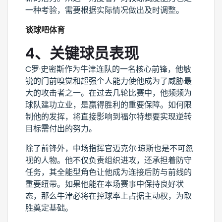
一种考验，需要根据实际情况做出及时调整。
谈球吧体育
4、关键球员表现
C罗·史密斯作为牛津连队的一名核心前锋，他敏
锐的门前嗅觉和超强个人能力使他成为了威胁最
大的攻击者之一。在过去几轮比赛中，他频频为
球队建功立业，是赢得胜利的重要保障。如何限
制他的发挥，将直接影响到福尔特想要实现逆转
目标需付出的努力。
除了前锋外，中场指挥官迈克尔·琼斯也是不可忽
视的人物。他不仅负责组织进攻，还承担着防守
任务，其全能型角色让他成为连接后防与前线的
重要纽带。如果他能在本场赛事中保持良好状
态，那么牛津必将在控球率上占据主动权，为取
胜奠定基础。