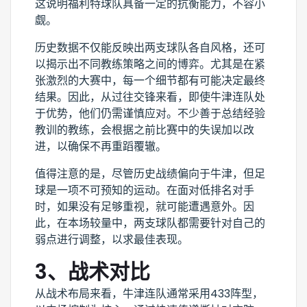
这说明福利特球队具备一定的抗衡能力，不容小
觑。
历史数据不仅能反映出两支球队各自风格，还可
以揭示出不同教练策略之间的博弈。尤其是在紧
张激烈的大赛中，每一个细节都有可能决定最终
结果。因此，从过往交锋来看，即使牛津连队处
于优势，他们仍需谨慎应对。不少善于总结经验
教训的教练，会根据之前比赛中的失误加以改
进，以确保不再重蹈覆辙。
值得注意的是，尽管历史战绩偏向于牛津，但足
球是一项不可预知的运动。在面对低排名对手
时，如果没有足够重视，就可能遭遇意外。因
此，在本场较量中，两支球队都需要针对自己的
弱点进行调整，以求最佳表现。
3、战术对比
从战术布局来看，牛津连队通常采用433阵型，