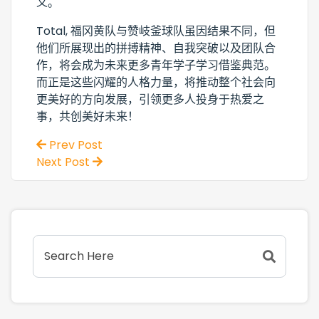
义。
Total, 福冈黄队与赞岐釜球队虽因结果不同，但
他们所展现出的拼搏精神、自我突破以及团队合
作，将会成为未来更多青年学子学习借鉴典范。
而正是这些闪耀的人格力量，将推动整个社会向
更美好的方向发展，引领更多人投身于热爱之
事，共创美好未来！
Prev Post
Next Post