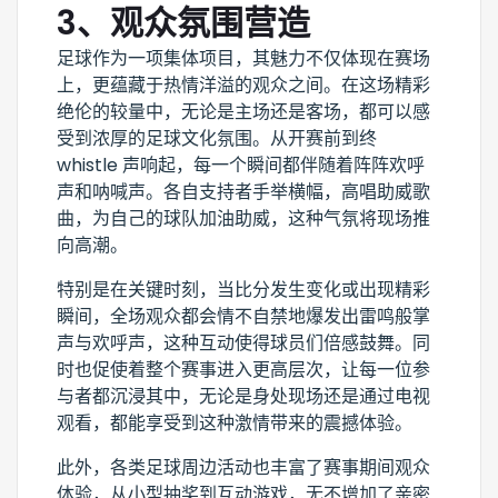
3、观众氛围营造
足球作为一项集体项目，其魅力不仅体现在赛场
上，更蕴藏于热情洋溢的观众之间。在这场精彩
绝伦的较量中，无论是主场还是客场，都可以感
受到浓厚的足球文化氛围。从开赛前到终
whistle 声响起，每一个瞬间都伴随着阵阵欢呼
声和呐喊声。各自支持者手举横幅，高唱助威歌
曲，为自己的球队加油助威，这种气氛将现场推
向高潮。
特别是在关键时刻，当比分发生变化或出现精彩
瞬间，全场观众都会情不自禁地爆发出雷鸣般掌
声与欢呼声，这种互动使得球员们倍感鼓舞。同
时也促使着整个赛事进入更高层次，让每一位参
与者都沉浸其中，无论是身处现场还是通过电视
观看，都能享受到这种激情带来的震撼体验。
此外，各类足球周边活动也丰富了赛事期间观众
体验，从小型抽奖到互动游戏，无不增加了亲密