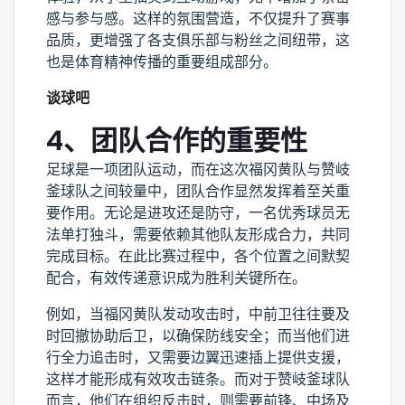
感与参与感。这样的氛围营造，不仅提升了赛事
品质，更增强了各支俱乐部与粉丝之间纽带，这
也是体育精神传播的重要组成部分。
谈球吧
4、团队合作的重要性
足球是一项团队运动，而在这次福冈黄队与赞岐
釜球队之间较量中，团队合作显然发挥着至关重
要作用。无论是进攻还是防守，一名优秀球员无
法单打独斗，需要依赖其他队友形成合力，共同
完成目标。在此比赛过程中，各个位置之间默契
配合，有效传递意识成为胜利关键所在。
例如，当福冈黄队发动攻击时，中前卫往往要及
时回撤协助后卫，以确保防线安全；而当他们进
行全力追击时，又需要边翼迅速插上提供支援，
这样才能形成有效攻击链条。而对于赞岐釜球队
而言，他们在组织反击时，则需要前锋、中场及