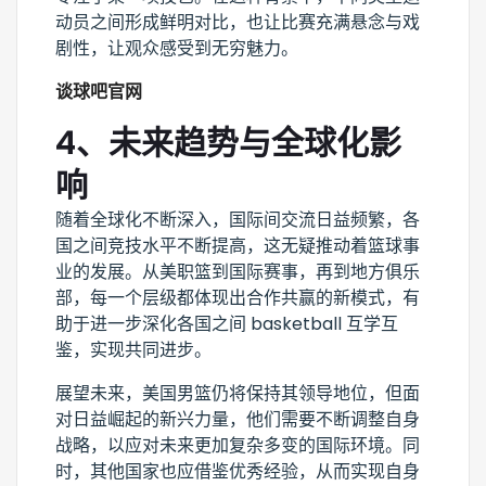
动员之间形成鲜明对比，也让比赛充满悬念与戏
剧性，让观众感受到无穷魅力。
谈球吧官网
4、未来趋势与全球化影
响
随着全球化不断深入，国际间交流日益频繁，各
国之间竞技水平不断提高，这无疑推动着篮球事
业的发展。从美职篮到国际赛事，再到地方俱乐
部，每一个层级都体现出合作共赢的新模式，有
助于进一步深化各国之间 basketball 互学互
鉴，实现共同进步。
展望未来，美国男篮仍将保持其领导地位，但面
对日益崛起的新兴力量，他们需要不断调整自身
战略，以应对未来更加复杂多变的国际环境。同
时，其他国家也应借鉴优秀经验，从而实现自身