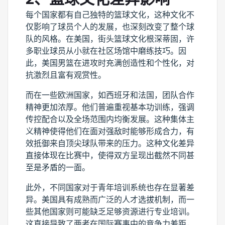
每个国家都有自己独特的篮球文化，这种文化不
仅影响了球员个人的发展，也深刻改变了整个球
队的风格。在美国，街头篮球文化根深蒂固，许
多职业球员从小就在社区场馆中磨练技巧。因
此，美国男篮在进攻时充满创造性和个性化，对
抗激烈且富有观赏性。
而在一些欧洲国家，如西班牙和法国，团队合作
精神更加浓厚。他们普遍重视基本功训练，强调
传控配合以及全场范围内均衡发展。这种集体主
义精神使得他们在面对强敌时能够形成合力，有
效抵御来自顶尖球队带来的压力。这种文化差异
直接体现在比赛中，使得双方呈现出截然不同甚
至是矛盾的一面。
此外，不同国家对于青年培训系统也存在显著差
异。美国具有成熟而广泛的人才选拔机制，而一
些其他国家则可能缺乏足够资源进行专业培训。
这直接导致了两者在国际赛事中的竞争力差距，