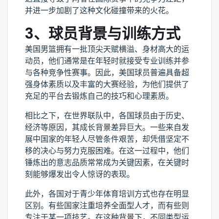
并进一步加剧了这种文化碰撞带来的火花。
3、球员背景与训练方式
美国男篮拥有一批顶尖天赋横溢、身材高大的运
动员，他们通常是在年轻时就接受专业训练并参
与各种竞争性赛事。因此，美国球员普遍具备超
强身体素质以及丰富的大赛经验，为他们提供了
充足的平台去锻炼自己的技巧和心理素质。
相比之下，在世界联队中，各国球员由于历史、
经济等原因，其成长背景差异巨大。一些来自发
展中国家的年轻人尽管条件艰苦，却凭借坚定不
移的决心与努力克服困难。在这一过程中，他们
锤炼出的意志品质常常成为关键因素，在关键时
刻能够爆发出令人惊讶的表现。
此外，各国对于青少年体育培训方式也存在明显
区别。有些国家注重培养全面型人才，而有些则
专注于某一项技艺。在这种背景下，不同类型运