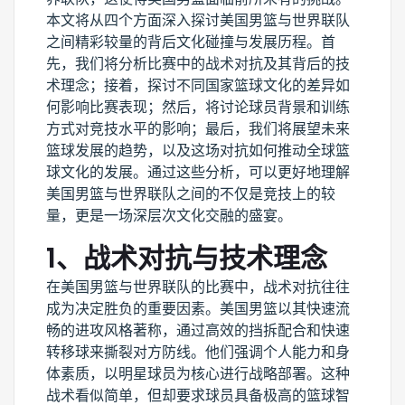
本文将从四个方面深入探讨美国男篮与世界联队
之间精彩较量的背后文化碰撞与发展历程。首
先，我们将分析比赛中的战术对抗及其背后的技
术理念；接着，探讨不同国家篮球文化的差异如
何影响比赛表现；然后，将讨论球员背景和训练
方式对竞技水平的影响；最后，我们将展望未来
篮球发展的趋势，以及这场对抗如何推动全球篮
球文化的发展。通过这些分析，可以更好地理解
美国男篮与世界联队之间的不仅是竞技上的较
量，更是一场深层次文化交融的盛宴。
1、战术对抗与技术理念
在美国男篮与世界联队的比赛中，战术对抗往往
成为决定胜负的重要因素。美国男篮以其快速流
畅的进攻风格著称，通过高效的挡拆配合和快速
转移球来撕裂对方防线。他们强调个人能力和身
体素质，以明星球员为核心进行战略部署。这种
战术看似简单，但却要求球员具备极高的篮球智