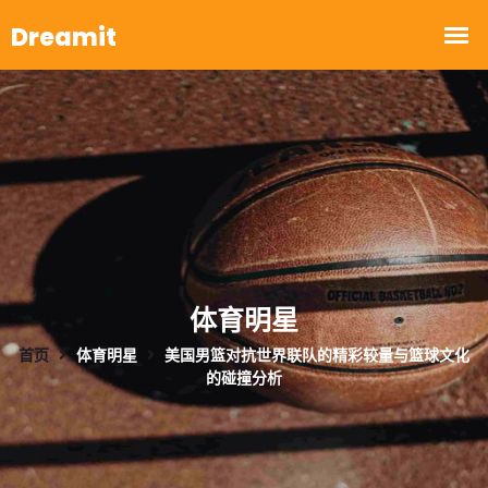
体育明星
首页
体育明星
美国男篮对抗世界联队的精彩较量与篮球文化
的碰撞分析