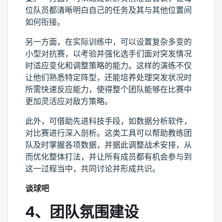
位队员都清晰明白自己的任务及其与其他位置间
如何衔接。
另一方面，在实际训练中，可以设置复杂多变的
小型对抗赛，以考验并强化选手们面对突发情况
时适应变化和调整策略的能力。这样的演练不仅
让他们熟悉特定阵型，还能培养处理突发状况时
所需快速反应能力，使得整个团队能够在比赛中
更加灵活应对敌方策略。
此外，可借助先进科技手段，如数据分析软件，
对比赛进行深入剖析。这类工具可以帮助教练团
队及时掌握各项数据，并据此调整战术安排，从
而优化整体打法，并让所有成员都有机会参与到
这一过程当中，共同讨论并形成共识。
谈球吧
4、团队氛围建设