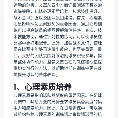
运动的分析，文章从四个方面详细阐述了有效的
训练策略，包括心理素质培养、技术技能提升、
战术意识加强以及团队氛围建设。首先，心理素
质是影响球员之间默契的重要因素，通过心理训
练可以提高球员的相互理解和信任感。其次，技
术技能方面，通过针对性的练习，可以使球员在
比赛中更好地配合。此外，加强战术意识，使球
员在比赛中能够迅速做出反应，也至关重要。最
后，良好的团队氛围能够激励球员积极参与，提
高整体协作能力。整篇文章旨在为教练和队伍提
供切实可行的方法，以帮助他们在训练中更有效
地提升球队的整体表现。
1、心理素质培养
心理素质是影响球队默契度的重要因素。在足球
比赛中，瞬息万变的局势要求球员具备高度的集
中力和应变能力。因此，在日常训练中，可以通
过组织各种心理素质的训练活动来增强球员的抗