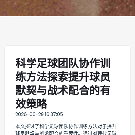
科学足球团队协作训
练方法探索提升球员
默契与战术配合的有
效策略
2026-06-29 16:37:05
本文探讨了科学足球团队协作训练方法对于提升
球员默契与战术配合的重要性。通过对现代足球