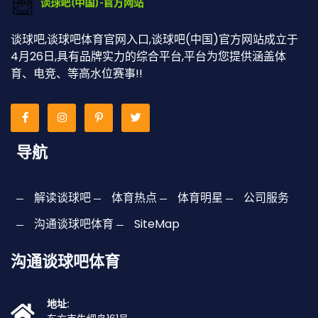
谈球吧,谈球吧体育官网入口,谈球吧(中国)官方网站成立于
4月26日,具有品牌实力的综合平台,平台为您提供涵盖体
育、电竞、等高水位赛事!!
导航
解读谈球吧
体育热点
体育明星
公司服务
沟通谈球吧体育
SiteMap
沟通谈球吧体育
地址: