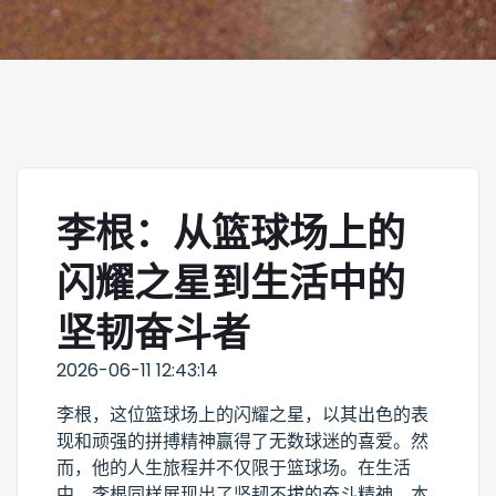
李根：从篮球场上的
闪耀之星到生活中的
坚韧奋斗者
2026-06-11 12:43:14
李根，这位篮球场上的闪耀之星，以其出色的表
现和顽强的拼搏精神赢得了无数球迷的喜爱。然
而，他的人生旅程并不仅限于篮球场。在生活
中，李根同样展现出了坚韧不拔的奋斗精神。本