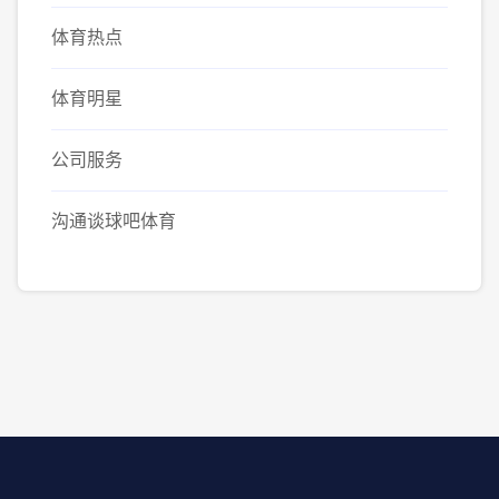
体育热点
体育明星
公司服务
沟通谈球吧体育