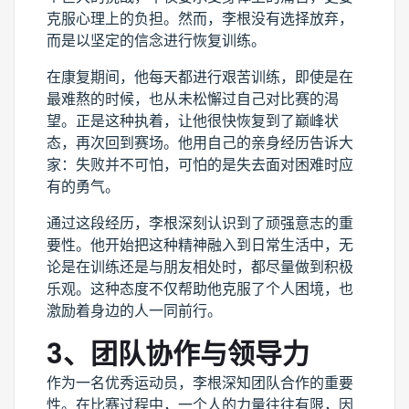
克服心理上的负担。然而，李根没有选择放弃，
而是以坚定的信念进行恢复训练。
在康复期间，他每天都进行艰苦训练，即使是在
最难熬的时候，也从未松懈过自己对比赛的渴
望。正是这种执着，让他很快恢复到了巅峰状
态，再次回到赛场。他用自己的亲身经历告诉大
家：失败并不可怕，可怕的是失去面对困难时应
有的勇气。
通过这段经历，李根深刻认识到了顽强意志的重
要性。他开始把这种精神融入到日常生活中，无
论是在训练还是与朋友相处时，都尽量做到积极
乐观。这种态度不仅帮助他克服了个人困境，也
激励着身边的人一同前行。
3、团队协作与领导力
作为一名优秀运动员，李根深知团队合作的重要
性。在比赛过程中，一个人的力量往往有限，因