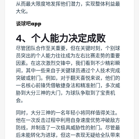
从而最大限度地发挥他们潜力，实现整体利益最
大化。
谈球吧app
4、个人能力决定成败
尽管团队合作至关重要，但在关键时刻，个别球
员突出的个人能力往往成为左右比赛走势的重要
因素。在这次激烈交锋中，我们看到不少精彩瞬
间，其中一些来自于关键球员通过个人技术完成
突破或射门。例如，对于翻天喜悦来说，他们的
一名核心前锋凭借敏捷身法和精准射门，多次威
胁到大分三神的大门，为球队争取到了宝贵机
会。
同时，大分三神的一名年轻小将同样值得关注。
他在一次反击过程中利用自身速度优势冲破敌方
防线，并制造了一次极具威胁性的射门。尽管最
后未能转化为进球，但这一表现无疑给全队带来