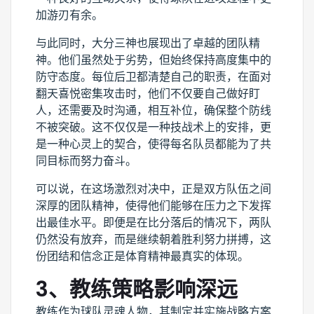
加游刃有余。
与此同时，大分三神也展现出了卓越的团队精
神。他们虽然处于劣势，但始终保持高度集中的
防守态度。每位后卫都清楚自己的职责，在面对
翻天喜悦密集攻击时，他们不仅要自己做好盯
人，还需要及时沟通，相互补位，确保整个防线
不被突破。这不仅仅是一种技战术上的安排，更
是一种心灵上的契合，使得每名队员都能为了共
同目标而努力奋斗。
可以说，在这场激烈对决中，正是双方队伍之间
深厚的团队精神，使得他们能够在压力之下发挥
出最佳水平。即便是在比分落后的情况下，两队
仍然没有放弃，而是继续朝着胜利努力拼搏，这
份团结和信念正是体育精神最真实的体现。
3、教练策略影响深远
教练作为球队灵魂人物，其制定并实施战略方案