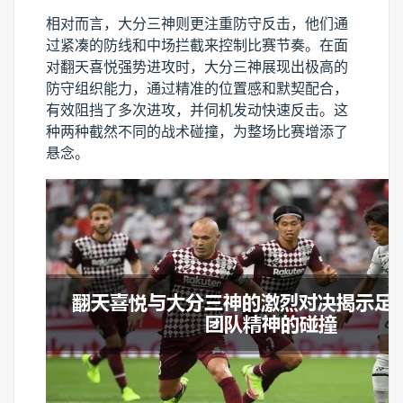
相对而言，大分三神则更注重防守反击，他们通
过紧凑的防线和中场拦截来控制比赛节奏。在面
对翻天喜悦强势进攻时，大分三神展现出极高的
防守组织能力，通过精准的位置感和默契配合，
有效阻挡了多次进攻，并伺机发动快速反击。这
种两种截然不同的战术碰撞，为整场比赛增添了
悬念。