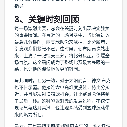
指导。
3、关键时刻回顾
每一场激烈比赛，总会在关键时刻出现决定胜负
的重要瞬间。在最近的一场对决中，当比赛进入
最后几分钟时，两支球队你来我往，比分胶着，
引发观众们紧张不已。这时候，勒布朗再次站出
来，上演了一记惊天三分，将比分反超，引爆全
场气氛。这个瞬间成为了整场比赛最为亮眼的一
幕，也让他的偶像地位更加巩固。
与此同时，在另一边，对于太阳而言，德文·布克
也不甘示弱。他接连命中高难度投篮，将比分拉
近，并且屡次制造罚球机会，让比赛悬念保持到
了最后一秒。这种紧张刺激的发展过程，不仅使
现场气氛达到高潮，也让观众感受到篮球运动带
来的魅力所在。
最后，在比赛结束前30秒钟内发生的一系列快速