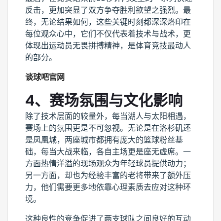
反击，更加突显了双方争夺胜利欲望之强烈。最
终，无论结果如何，这些关键时刻都深深烙印在
每位观众心中，它们不仅代表着技术与战术，更
体现出运动员无畏拼搏精神，是体育竞技最动人
的部分。
谈球吧官网
4、赛场氛围与文化影响
除了技术层面的较量外，每当湖人与太阳相遇，
赛场上的氛围更是不可忽视。无论是在洛杉矶还
是凤凰城，两座城市都拥有庞大的篮球粉丝基
础，每当大战来临，各自主场更是座无虚席。一
方面热情洋溢的现场观众为年轻球员提供动力；
另一方面，却也为经验丰富的老将带来了额外压
力，他们需要更多地依靠心理素质去应对这种环
境。
这种良性的竞争促进了两支球队之间良好的互动