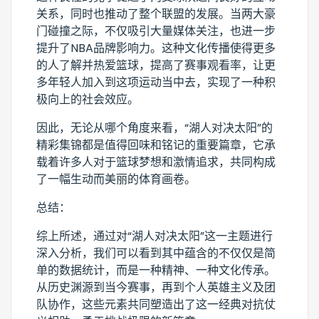
关系，同时也推动了整个联盟的发展。当两大豪
门碰撞之际，不仅吸引大量媒体关注，也进一步
提升了NBA品牌影响力。这种文化传播使得更多
的人了解并热爱篮球，提高了赛事观看率，让更
多年轻人加入到这项运动当中去，实现了一种积
极向上的社会效应。
因此，无论从哪个角度来看，“湖人对决太阳”的
精彩集锦都是值得回味和铭记的重要篇章，它承
载着许多人对于篮球梦想和激情追求，共同构成
了一幅生动而美丽的体育画卷。
总结：
综上所述，通过对“湖人对决太阳”这一主题进行
深入分析，我们可以看到其中蕴含的不仅仅是简
单的数据统计，而是一种精神、一种文化传承。
从历史渊源到当今赛事，再到个人英雄主义及团
队协作，这些元素共同塑造出了这一经典对抗仗