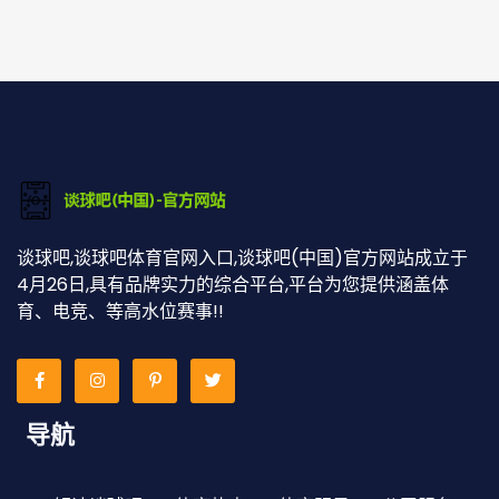
谈球吧,谈球吧体育官网入口,谈球吧(中国)官方网站成立于
4月26日,具有品牌实力的综合平台,平台为您提供涵盖体
育、电竞、等高水位赛事!!
导航