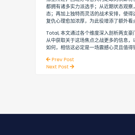
都拥有诸多实力派选手；从近期状态观察
态；再加上独特而灵活的战术安排，使得
复仇心理愈加浓厚，为此役增添了额外看
Total, 本文通过各个维度深入剖析两
从中获取关于这场焦点之战更多的信息，
如何，相信这必定是一场震撼心灵且值得
Prev Post
Next Post