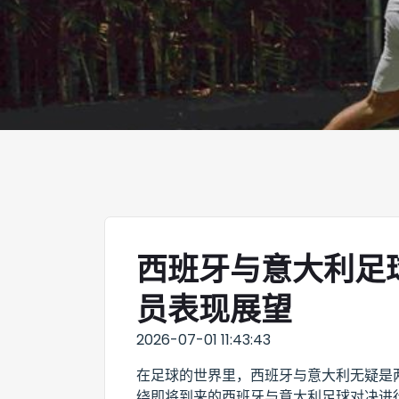
西班牙与意大利足
员表现展望
2026-07-01 11:43:43
在足球的世界里，西班牙与意大利无疑是
绕即将到来的西班牙与意大利足球对决进