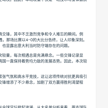
典交锋，其中不乏激烈竞争和令人难忘的瞬间。例
相遇，那场比赛以4-0的大比分告终，让人印象深刻。
，也显露出意大利当时防守端存在的问题。
次较量，每次相遇总是充满悬念。一些交锋记录显
两国一直保持着势均力敌的发展态势。因此，本次较
紧张气氛和高水平竞技，这让这项传统对抗更具吸引
交锋增添了不少悬念，加剧了双方赢得胜利渴望程
在全球足坛掀起波澜。从大名单分析来看，两支球队