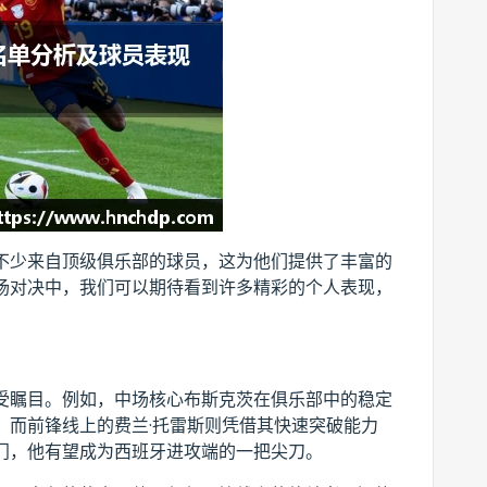
不少来自顶级俱乐部的球员，这为他们提供了丰富的
场对决中，我们可以期待看到许多精彩的个人表现，
受瞩目。例如，中场核心布斯克茨在俱乐部中的稳定
。而前锋线上的费兰·托雷斯则凭借其快速突破能力
门，他有望成为西班牙进攻端的一把尖刀。