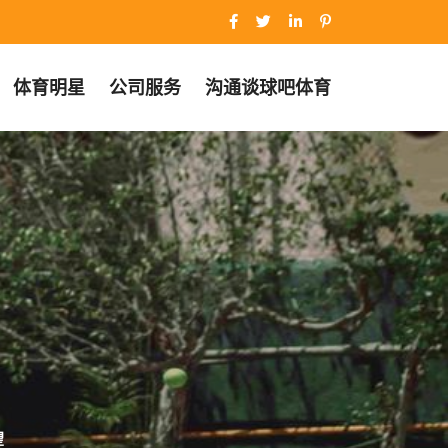
体育明星
公司服务
沟通谈球吧体育
望