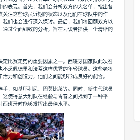
中的表现。首先，我们会分析双方的大名单，指出各
点关注这些球员近期的状态以及他们在球队中的作
，我们也会进行深入探讨。最后，我们将回顾双方以
。通过全面细致的分析，旨在为读者提供一个清晰的
决定比赛走势的重要因素之一。西班牙国家队此次召
也不乏佩德里和法蒂这样优秀的年轻球员。这些老将
了活力和创造力，他们之间能够形成良好的配合。
选手，如基耶利尼、因莫比莱等。同时，新生代球员
，这使得意大利队在经验与青春之间找到了一种平
对西班牙时能够发挥出最佳水平。