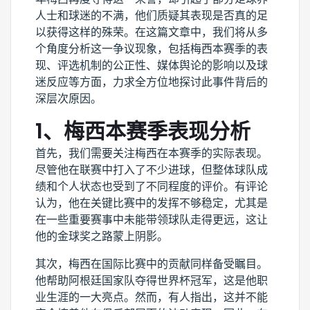
人士和球迷的不满，他们质疑其表现是否真的足
以获得这样的殊荣。在这篇文章中，我们将从多
个角度分析这一争议现象，包括梅西本赛季的表
现、评选机制的公正性、媒体舆论的影响以及球
迷反应等方面，力求全方位地探讨此事件背后的
深层次原因。
1、梅西本赛季表现分析
首先，我们需要关注梅西在本赛季的实际表现。
尽管他在联赛中打入了不少进球，但整体球队成
绩和个人状态也受到了不同程度的评价。有评论
认为，他在关键比赛中的发挥不够稳定，尤其是
在一些重要赛事中未能带领球队走得更远，这让
他的金球奖之路蒙上阴影。
其次，梅西在国际比赛中的贡献同样备受瞩目。
他帮助阿根廷国家队夺得世界杯冠军，这是他职
业生涯的一大亮点。然而，有人指出，这并不能