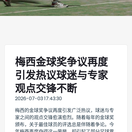
梅西金球奖争议再度
引发热议球迷与专家
观点交锋不断
2026-07-03 17:43:30
梅西的金球奖争议再度引发广泛热议，球迷与专
家之间的观点交锋愈演愈烈。随着每年的金球奖
颁布，关于最佳球员的评选总是伴随着争论。今
年梅西再度夺得这一荣誉，却引起了部分足球界