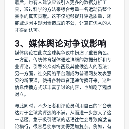
最后，也有人建议应该引入更多的数据分析工
具，通过科学的方法来综合考量一名运动员整个
赛季的真实贡献。这不仅能够提升评选质量，还
能减少因主观因素造成的不公，让真正优秀的人
才得到认可。
3、媒体舆论对争议影响
媒体舆论在此次金球奖争议中扮演了重要角色。
一方面，传统体育媒体通过详细的数据分析和专
业评论，引导公众对梅西及其他候选人的看法；
另一方面，社交网络平台则成为普通网友发表意
见的新渠道，使得各种声音迅速传播开来。这种
信息传播方式既丰富了讨论内容，也加剧了观点
对立。
与此同时，不少记者和评论员利用自己的平台表
达对于金球奖评选的不满，从而进一步放大了这
一话题。急于吸引眼球的话语往往会导致偏激言
论横行，很容易使事情变得更加复杂。例如，有