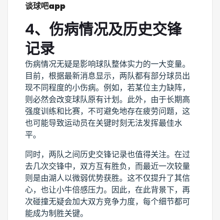
谈球吧app
4、伤病情况及历史交锋
记录
伤病情况无疑是影响球队整体实力的一大变量。
目前，根据最新消息显示，两队都有部分球员出
现不同程度的小伤病。例如，若某位主力缺阵，
则必然会改变球队原有计划。此外，由于长期高
强度训练和比赛，不可避免地存在疲劳问题，这
也可能导致运动员在关键时刻无法发挥最佳水
平。
同时，两队之间历史交锋记录也值得关注。在过
去几次交锋中，双方互有胜负，而最近一次较量
则是由湖人以微弱优势获胜。这不仅提升了其信
心，也让小牛倍感压力。因此，在此背景下，再
次碰撞无疑会加大双方竞争力度，每个细节都可
能成为制胜关键。