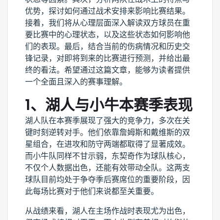
优势，探讨如何通过战术安排来影响比赛结果。
接着，我们将从心理层面深入解读双方球员在重
要比赛中的心理状态，以及这些状态如何影响他
们的表现。最后，结合当前的伤病情况和历史交
锋记录，对即将到来的比赛进行预测，并给出最
终的看法。希望通过这篇文章，能够为读者提供
一个全面且深入的赛事理解。
1、湖人与小牛本赛季表现
湖人队在本赛季展现了强大的竞争力，多次在关
键时刻逆转对手。他们依靠詹姆斯和戴维斯的双
星组合，在进攻和防守两端都取得了显著成效。
而小牛队同样不甘示弱，东契奇作为球队核心，
不仅个人数据出色，还能有效带动全队。这两支
球队目前均处于争夺季后赛席位的重要阶段，因
此每场比赛对于他们来说都至关重要。
从战绩来看，湖人在主场作战时表现尤为出色，