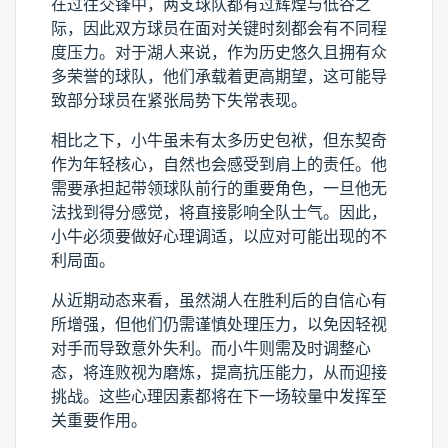
在过往交锋中，两支球队都有过辉煌与低谷之
际，因此双方球员在面对关键时刻都会有不同程
度压力。对于湖人来说，作为历史悠久且拥有众
多荣誉的球队，他们承载着更高期望，这可能导
致部分球员在紧张局势下失常表现。
相比之下，小牛虽未有太多历史包袱，但东契奇
作为年轻核心，自然也会感受到肩上的责任。他
需要承担起带领球队前行的重要角色，一旦他无
法找到得分感觉，将直接影响全队士气。因此，
小牛必须要做好心理调适，以应对可能出现的不
利局面。
从近期动态来看，虽然湖人在胜利后的自信心有
所增强，但他们仍需谨慎处理压力，以免因轻视
对手而导致意外失利。而小牛则需及时调整心
态，将连败视为磨炼，提高抗压能力，从而迎接
挑战。这些心理因素都将在下一场较量中发挥至
关重要作用。