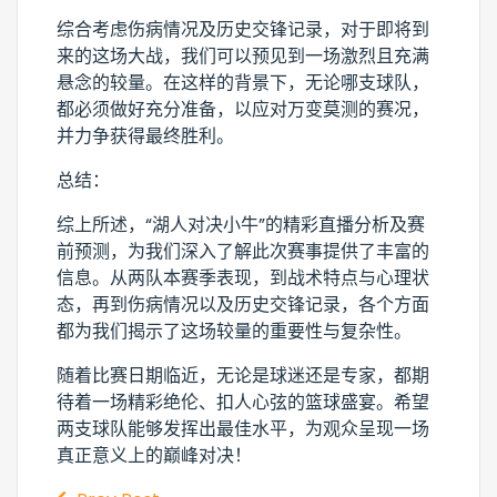
综合考虑伤病情况及历史交锋记录，对于即将到
来的这场大战，我们可以预见到一场激烈且充满
悬念的较量。在这样的背景下，无论哪支球队，
都必须做好充分准备，以应对万变莫测的赛况，
并力争获得最终胜利。
总结：
综上所述，“湖人对决小牛”的精彩直播分析及赛
前预测，为我们深入了解此次赛事提供了丰富的
信息。从两队本赛季表现，到战术特点与心理状
态，再到伤病情况以及历史交锋记录，各个方面
都为我们揭示了这场较量的重要性与复杂性。
随着比赛日期临近，无论是球迷还是专家，都期
待着一场精彩绝伦、扣人心弦的篮球盛宴。希望
两支球队能够发挥出最佳水平，为观众呈现一场
真正意义上的巅峰对决！