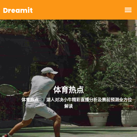
体育热点
首页
体育热点
湖人对决小牛精彩直播分析及赛前预测全方位
解读