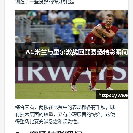
创造了一些良好的得分机会。
综合来看，两队在比赛中的表现都各有千秋，既
有技术层面的较量，又有心理层面的博弈，这使
得整场比赛充满悬念和观赏性。