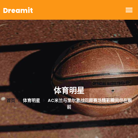
体育明星
首页
体育明星
AC米兰与里尔激战回顾赛场精彩瞬间尽在眼
前