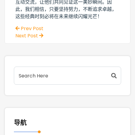
互动交流，让他们共同见证这一美妙瞬间。因
此，我们相信，只要坚持努力，不断追求卓越，
这些经典时刻必将在未来继续闪耀光芒！
Prev Post
Next Post
导航