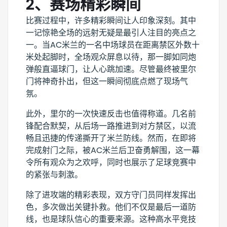
2、赛场精彩瞬间
比赛过程中，许多精彩瞬间让人印象深刻。其中
一记惊艳全场的远射无疑是最引人注目的亮点之
一。当AC米兰的一名中场球员在距离禁区外数十
米处起脚时，全场观众屏息以待，那一脚如同炮
弹般直逼球门，让人心跳加速。尽管最终被里尔
门将神奇扑出，但这一瞬间彻底点燃了现场气
氛。
此外，里尔的一次快速反击也值得称道。几名前
锋配合默契，从后场一路推进到对方禁区，以流
畅且迅捷的传递撕开了米兰防线。然而，在即将
完成射门之际，被AC米兰后卫奋勇解围，这一幕
令所有观众为之欢呼，同时也展示了足球竞赛中
的紧张与刺激。
除了进攻端的精彩表现，双方守门员同样发挥出
色，多次做出关键扑救。他们不仅是最后一道防
线，也是球队信心的重要来源。这种高水平竞技