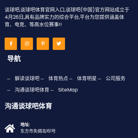
谈球吧,谈球吧体育官网入口,谈球吧(中国)官方网站成立于
4月26日,具有品牌实力的综合平台,平台为您提供涵盖体
育、电竞、等高水位赛事!!
导航
解读谈球吧
体育热点
体育明星
公司服务
沟通谈球吧体育
SiteMap
沟通谈球吧体育
地址:
东方市失绸岛161号