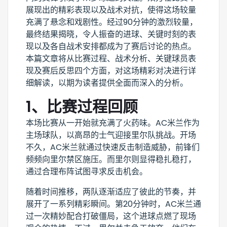
展现出的精彩表现以及战术对抗，使得这场较量
充满了悬念和戏剧性。经过90分钟的激烈较量，
最终结果揭晓，令人振奋的进球、关键时刻的表
现以及各自战术安排都成为了赛后讨论的热点。
本篇文章将从比赛过程、战术分析、关键球员表
现及赛后反思四个方面，对这场精彩对决进行详
细解读，以期为读者提供全面而深入的分析。
1、比赛过程回顾
本场比赛从一开始就充满了火药味。AC米兰作为
主场球队，以高昂的士气迎接里尔队挑战。开场
不久，AC米兰就通过快速反击制造威胁，前锋们
频频向里尔禁区施压。而里尔则显得稳扎稳打，
通过合理布阵试图寻求反击机会。
随着时间推移，两队逐渐适应了彼此的节奏，并
展开了一系列精彩瞬间。第20分钟时，AC米兰通
过一次精妙配合打破僵局，这个进球点燃了现场