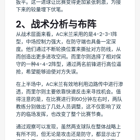
扳平。这一进球让比赛变得更加紧张刺激，为接
下来的较量埋下伏笔。
2、战术分析与布阵
从战术层面来看，AC米兰采用的是4-2-3-1阵
型，中场控制力强大，在防守端也具备一定深
度。他们通过不断轮换位置来撕扯对方防线，从
而创造出更多进攻空间。而里尔则选择了相对保
守的一种4-4-2阵型，通过两名前锋进行高位逼
抢，希望能够迫使对方失误。
在上半场中，AC米兰有效地利用边路传中进行渗
透，而里尔则主要依靠快速反击来寻找机会。值
得注意的是，在比赛进行到60分钟左右时，两队
教练分别做出了几处人员调整，这不仅影响了双
方的临场发挥，也改变了整个比赛节奏。
通过观察可以发现，虽然两支球队在整体战略上
有所不同，但无论是攻击还是防守，都显示出了