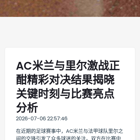
AC米兰与里尔激战正
酣精彩对决结果揭晓
关键时刻与比赛亮点
分析
2026-07-06 22:57:46
在近期的足球赛事中，AC米兰与法甲球队里尔之
间的交锋引发了众多球迷的关注。双方在比赛中