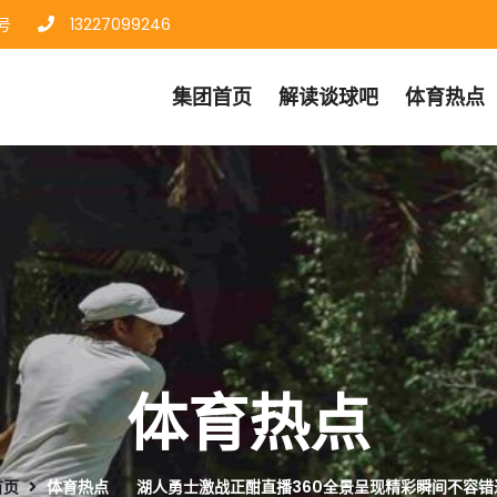
号
13227099246
集团首页
解读谈球吧
体育热点
体育热点
首页
体育热点
湖人勇士激战正酣直播360全景呈现精彩瞬间不容错