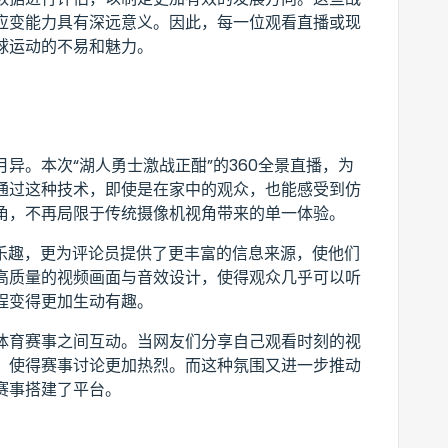
应变能力具有深远意义。因此，每一位观看直播或现
球运动的不易和魅力。
异。本次“湖人勇士激战正酣”的360全景直播，为
通过这种技术，即使是在家中的观众，也能感受到仿
角，不再局限于传统摄像机视角带来的单一体验。
看乐趣，更为评论员提供了更丰富的信息来源，使他们
高质量的视频画面与音效设计，使得观众几乎可以听
程变得更加生动有趣。
体育赛事之间互动。当网友们分享自己观看时刻的视
，使得赛事讨论更加热烈。而这种氛围又进一步推动
赛事搭建了平台。