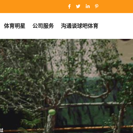
体育明星
公司服务
沟通谈球吧体育
过