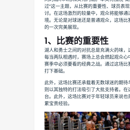
过”这一主题，从比赛的重要性、球员表
讨。在这场激烈的较量中，观众将能够通
境。无论是对球迷还是普通观众，这场比
的一次完美展现。
1、比赛的重要性
湖人和勇士之间的对抗总是充满火药味，
每当两队相遇时，赛场上总会燃起观众心
赛季中必须要看的经典之战。通过这场比
打下基础。
此外，这场比赛还承载着无数球迷的期待
则以其独特的打法吸引了大批支持者。在
台。此外，这场比赛对于年轻球员来说也
累宝贵经验。