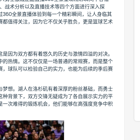
现、战术分析以及直播技术等四个方面进行深入探
过360全景直播体验到每一个精彩瞬间，让人身临其
赛都值得关注，因为它不仅关乎胜负，更是篮球艺术
这是因为双方都有着悠久的历史与激情四溢的对决。
中的热情。这不仅仅是一场普通的常规赛，而是整个
赛，球队可以检验自己的实力，也能为后续的季后赛
与梦想。湖人在洛杉矶有着深厚的粉丝基础，而勇士
这种背景下，双方交锋无疑成为了各自展示实力的平
是一次难得的锻炼机会，他们能够在高强度竞争中积